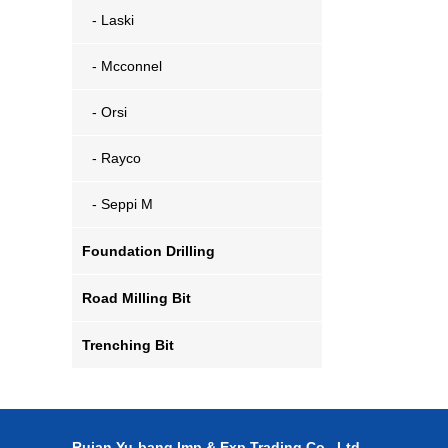
- Laski
- Mcconnel
- Orsi
- Rayco
- Seppi M
Foundation Drilling
Road Milling Bit
Trenching Bit
Ruian Yu-bang Imp & Exp Trading Co., Ltd