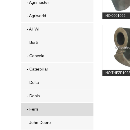
- Agrimaster
- Agriworld
NO:0901066
- AHWI
- Berti
- Cancela
- Caterpillar
NO:THFZP102
- Delta
- Denis
- Ferri
- John Deere