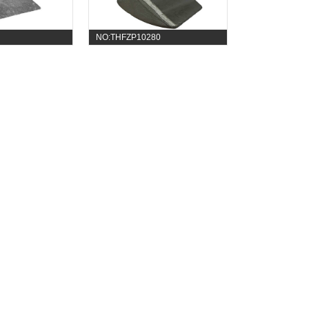
NO:THFZP10280