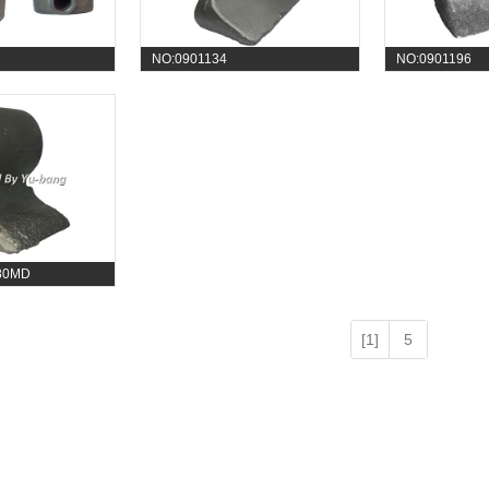
NO:0901134
NO:0901196
80MD
[1]
5