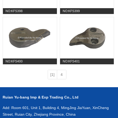
NO:KFS398
NO:KFS399
NO:KFS400
NO:KFS401
[1]
4
Ruian Yu-bang Imp & Exp Trading Co., Ltd
Add: Room 601, Unit 1, Building 4, MingJing JiaYuan, XinCheng
Street, Ruian City, Zhejiang Province, China